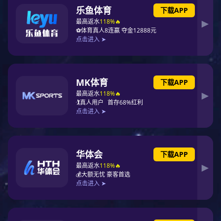
PP管材
PE管材