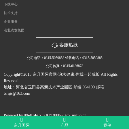
下载中心
技术支持
企业服务
湖北农发集团
客服热线
公司电话：0315-5059858 销售电话：0315-5059885
公司传真：0315-6186878
Copyright©2015 东升国际官网-追求健康,你我一起成长 All Rights
Reserved
地址：河北省玉田县高新技术产业园区 邮编:064100 邮箱：
tsrnjs@163.com
Powered by
MetInfo 7.3.0
©2008-2026
mituo.cn
东升国际
产品
案例