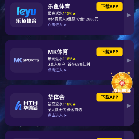
新闻资讯
产品展示
其他
施肥设备
东升国际
过滤设备
行业资讯
喷灌设备
媒体报道
滴灌设备
管材系列
智能灌溉系统