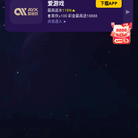
关于东升国际
投资者关系
公司简介
投资者教育
东升国际
联系东升国际
企业公示
下载中心
技术支持
企业服务
湖北农发集团
客服热线
公司电话：0315-5059858 销售电话：0315-5059885
公司传真：0315-6186878
Copyright©2015 东升国际官网-追求健康,你我一起成长 All Rights
Reserved
地址：河北省玉田县高新技术产业园区 邮编:064100 邮箱：