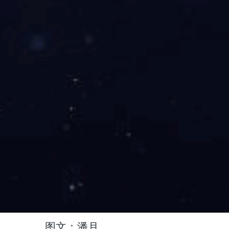
公司总部及各分子公司
300余名干
部职工，
参与了本次
“6·16安全宣传咨
询日”活动
。
东升国际节水将持续落实安全责
任，深
化风险源头管控，筑牢安全根
基，护航员工安康与企业发展。
供稿：东升国际节水
综合办公室
图文：潘月