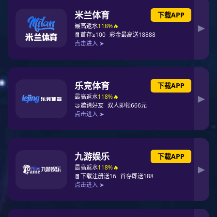
全宣传咨询日”活动
2025-06-18 17:32:16
6月16日，
在全国第
24
个
“安全生
产月”
活动深入开展之际，东升国际官
网-追求健康,你我一起成长
（以下简
称
“东升国际节水”）
总部及各分子公司
同步启动
“6·16安全宣传咨询日”活动
，
以
多维度安全宣教举措，全面强化职工
风险防范意识与应急处置能力。